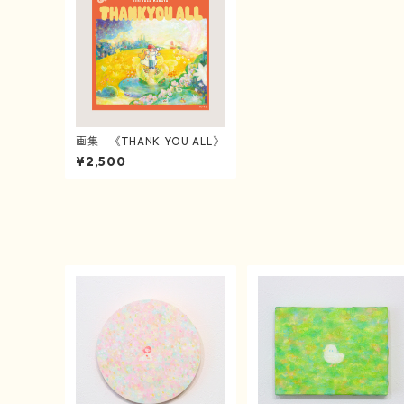
画集 《THANK YOU ALL》
¥2,500