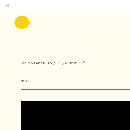
Ichinosekabuto / いちのせかぶと
painting / 絵画
moë
art book / 画集
brooch / ブローチ
受注生産
merchandise / グッズ
earring / ピアス