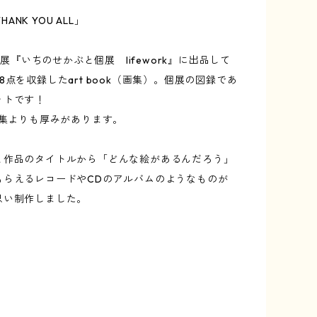
THANK YOU ALL」
の個展『いちのせかぶと個展 lifework』に出品して
8点を収録したart book（画集）。個展の図録であ
ットです！
画集よりも厚みがあります。
と作品のタイトルから「どんな絵があるんだろう」
もらえるレコードやCDのアルバムのようなものが
思い制作しました。