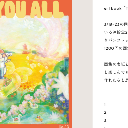
art book「
3/18-23
いる油絵全2
りパンフレ
1200円の
画集の表紙
と楽しんで
作れたらと
1.
2.
3.