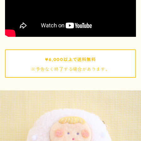
pouch / ポーチ
pochette / ポシェット
bag / バッグ
¥6,000以上で送料無料
※予告なく終了する場合があります。
mof
ぬいぐるみ
キーホルダー
巾着