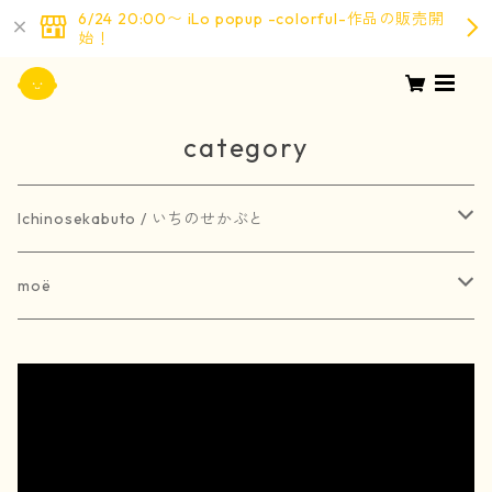
6/24 20:00〜 iLo popup -colorful-作品の販売開
始！
category
Ichinosekabuto / いちのせかぶと
painting / 絵画
moë
art book / 画集
brooch / ブローチ
受注生産
merchandise / グッズ
earring / ピアス
earring / イヤリング