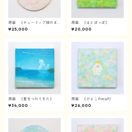
原画 《チューリップ畑のま
原画 《はとぽっぽ》
んなかで》
¥25,000
¥20,000
原画 《夏をつれてきた》
原画 《ひよこのmof》
¥34,000
¥26,000