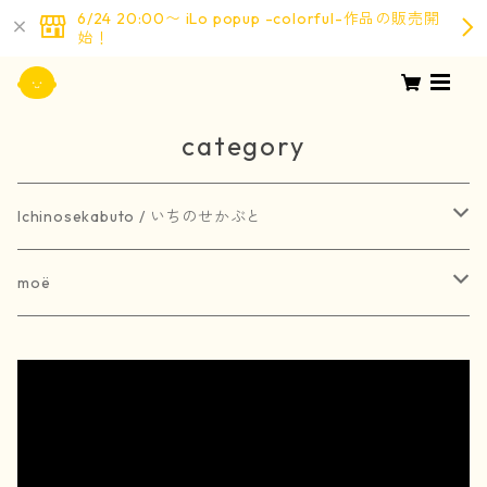
6/24 20:00〜 iLo popup -colorful-作品の販売開
始！
category
Ichinosekabuto / いちのせかぶと
painting / 絵画
moë
art book / 画集
brooch / ブローチ
受注生産
merchandise / グッズ
earring / ピアス
earring / イヤリング