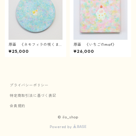
原画 《ネモフィラの咲くま
原画 《いちごのmof》
んなかで》
¥25,000
¥26,000
プライバシーポリシー
特定商取引法に基づく表記
会員規約
© ilo_shop
Powered by