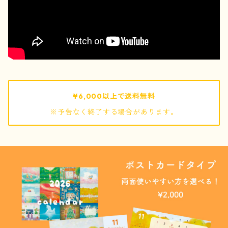
pouch / ポーチ
pochette / ポシェット
bag / バッグ
¥6,000以上で送料無料
※予告なく終了する場合があります。
mof
ぬいぐるみ
キーホルダー
巾着