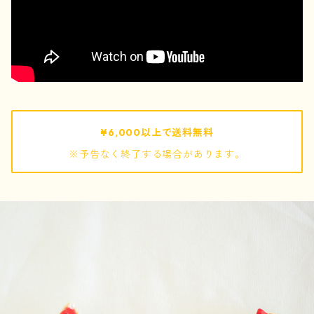
pouch / ポーチ
pochette / ポシェット
bag / バッグ
¥6,000以上で送料無料
※予告なく終了する場合があります。
mof
ぬいぐるみ
キーホルダー
巾着