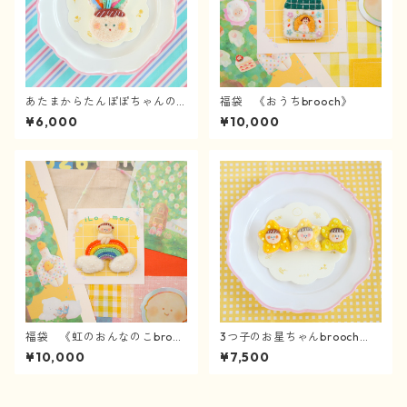
あたまからたんぽぽちゃんのb
福袋 《おうちbrooch》
rooch
¥6,000
¥10,000
福袋 《虹のおんなのこbrooc
3つ子のお星ちゃんbrooch
h》
《4/3〜》
¥10,000
¥7,500