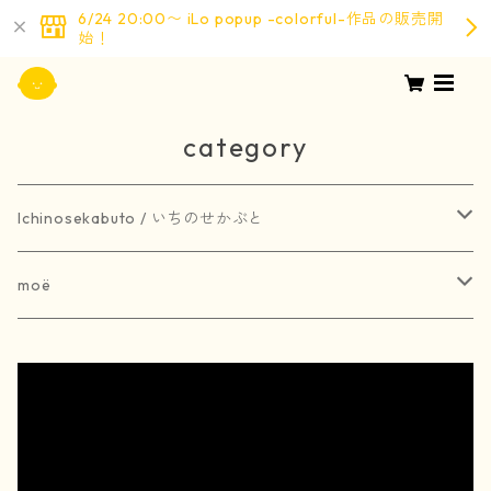
6/24 20:00〜 iLo popup -colorful-作品の販売開
始！
category
Ichinosekabuto / いちのせかぶと
painting / 絵画
moë
art book / 画集
brooch / ブローチ
受注生産
merchandise / グッズ
earring / ピアス
earring / イヤリング