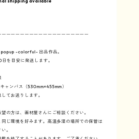
nal shipping available
》
ーーーーーーーーーーーーーーーーーーーー
o popup -colorful- 出品作品。
10日を目安に発送します。
様
キャンバス（530mm×455mm）
包してお送りします。
希望の方は、画材屋さんにご相談ください。
と同じ環境を好みます。高温多湿の場所での保管は
さい。
掲載を終了することがあります。ご了承ください。