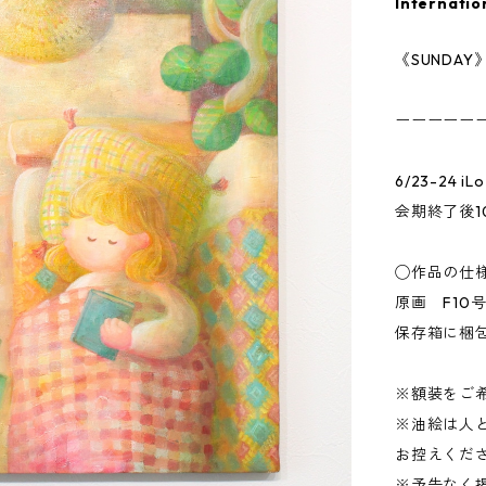
Internatio
《SUNDAY
ーーーーー
6/23-24 iL
会期終了後
◯作品の仕
原画 F10号
保存箱に梱
※額装をご
※油絵は人
お控えくだ
※予告なく