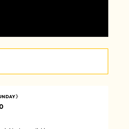
UNDAY》
0