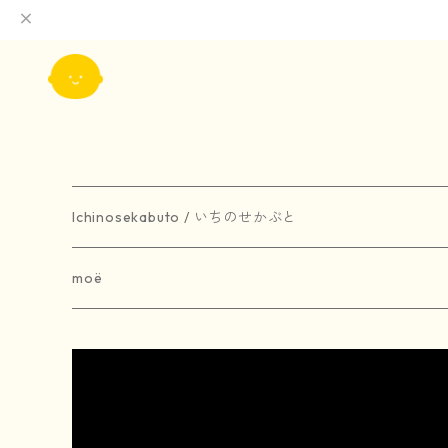
Ichinosekabuto / いちのせかぶと
painting / 絵画
moë
art book / 画集
brooch / ブローチ
受注生産
merchandise / グッズ
earring / ピアス