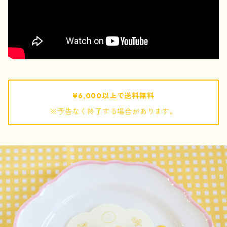
pouch / ポーチ
pochette / ポシェット
bag / バッグ
¥6,000以上で送料無料
※予告なく終了する場合があります。
mof
ぬいぐるみ
キーホルダー
巾着