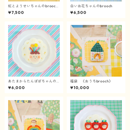
虹とようせいちゃんのbrooch
白いお花ちゃんのbrooch
《4/2〜》
¥7,500
¥6,500
あたまからたんぽぽちゃんのb
福袋 《おうちbrooch》
rooch
¥6,000
¥10,000