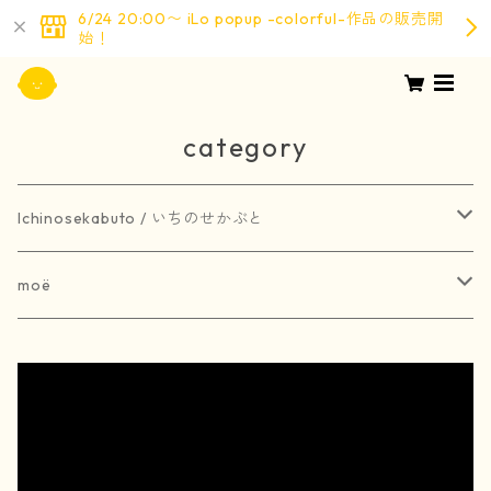
6/24 20:00〜 iLo popup -colorful-作品の販売開
始！
category
Ichinosekabuto / いちのせかぶと
painting / 絵画
moë
art book / 画集
brooch / ブローチ
受注生産
merchandise / グッズ
earring / ピアス
earring / イヤリング