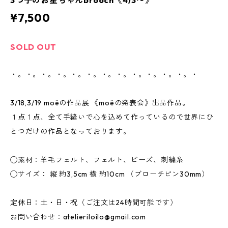
3つ子のお星ちゃんbrooch《4/3〜》
¥7,500
SOLD OUT
・。・。・。・。・。・。・。・。・。・。・。・。・
3/18,3/19 moëの作品展 《moëの発表会》出品作品。
１点１点、全て手縫いで心を込めて作っているので世界にひ
とつだけの作品となっております。
◯素材：羊毛フェルト、フェルト、ビーズ、刺繍糸
◯サイズ： 縦 約3,5cm 横 約10cm （ブローチピン30mm）
定休日：土・日・祝（ご注文は24時間可能です）
お問い合わせ：
atelieriloilo@gmail.com