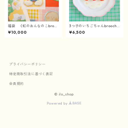
福袋 《虹のおんなのこbrooc
3つ子のいちごちゃんbrooch
h》
《4/3〜》
¥10,000
¥6,500
プライバシーポリシー
特定商取引法に基づく表記
会員規約
© ilo_shop
Powered by