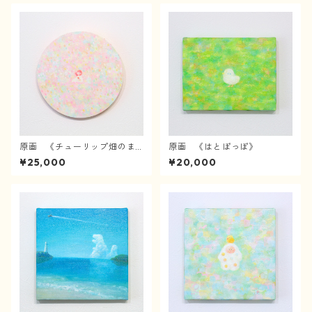
原画 《チューリップ畑のま
原画 《はとぽっぽ》
んなかで》
¥25,000
¥20,000