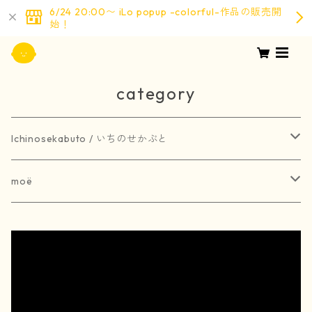
6/24 20:00〜 iLo popup -colorful-作品の販売開
始！
category
Ichinosekabuto / いちのせかぶと
painting / 絵画
moë
art book / 画集
brooch / ブローチ
受注生産
merchandise / グッズ
earring / ピアス
earring / イヤリング