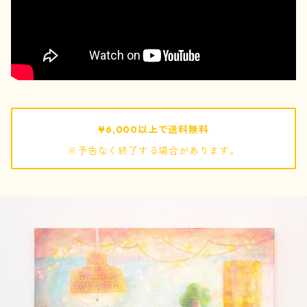
pouch / ポーチ
pochette / ポシェット
bag / バッグ
¥6,000以上で送料無料
※予告なく終了する場合があります。
mof
ぬいぐるみ
キーホルダー
巾着