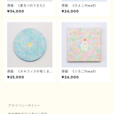
原画 《夏をつれてきた》
原画 《ひよこのmof》
¥34,000
¥26,000
原画 《ネモフィラの咲くま
原画 《いちごのmof》
んなかで》
¥25,000
¥26,000
プライバシーポリシー