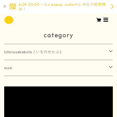
6/24 20:00〜 iLo popup -colorful-作品の販売開
始！
category
Ichinosekabuto / いちのせかぶと
painting / 絵画
moë
art book / 画集
brooch / ブローチ
受注生産
merchandise / グッズ
earring / ピアス
earring / イヤリング