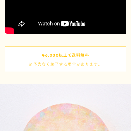
pouch / ポーチ
pochette / ポシェット
bag / バッグ
¥6,000以上で送料無料
※予告なく終了する場合があります。
mof
ぬいぐるみ
キーホルダー
巾着