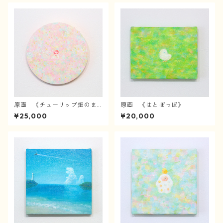
原画 《チューリップ畑のま
原画 《はとぽっぽ》
んなかで》
¥25,000
¥20,000