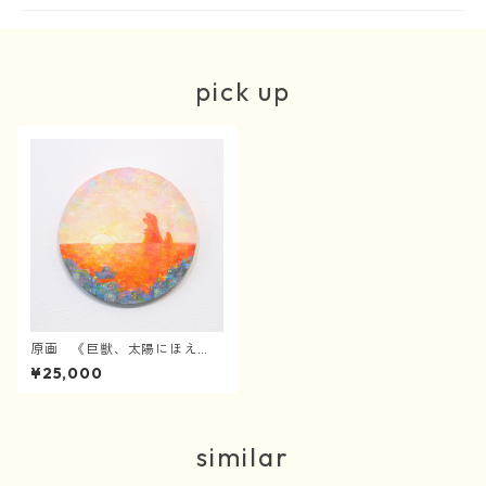
pick up
原画 《巨獣、太陽にほえ
る》
¥25,000
similar