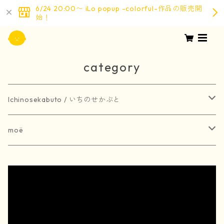
6/24 20:00〜 iLo popup -colorful-作品の販売開
始！
category
Ichinosekabuto / いちのせかぶと
painting / 絵画
moë
art book / 画集
brooch / ブローチ
受注生産
merchandise / グッズ
earring / ピアス
earring / イヤリング