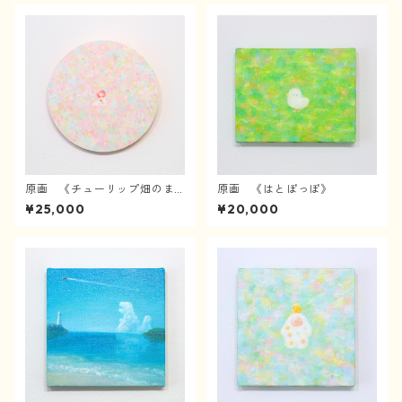
原画 《チューリップ畑のま
原画 《はとぽっぽ》
んなかで》
¥25,000
¥20,000