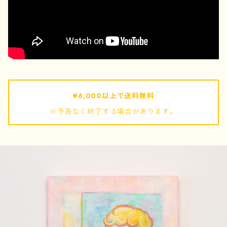
pouch / ポーチ
pochette / ポシェット
bag / バッグ
¥6,000以上で送料無料
※予告なく終了する場合があります。
mof
ぬいぐるみ
キーホルダー
巾着