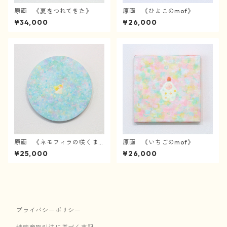
原画 《夏をつれてきた》
原画 《ひよこのmof》
¥34,000
¥26,000
原画 《ネモフィラの咲くま
原画 《いちごのmof》
んなかで》
¥25,000
¥26,000
プライバシーポリシー