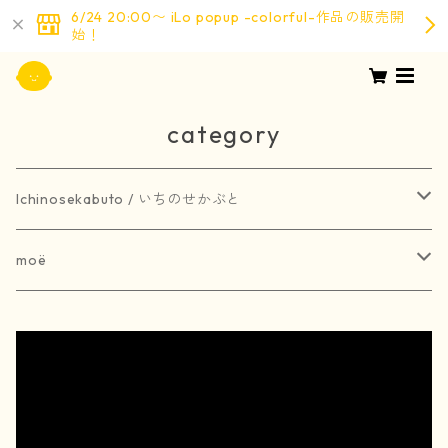
6/24 20:00〜 iLo popup -colorful-作品の販売開
始！
category
Ichinosekabuto / いちのせかぶと
painting / 絵画
moë
art book / 画集
brooch / ブローチ
受注生産
merchandise / グッズ
earring / ピアス
earring / イヤリング