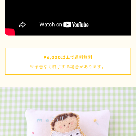
pouch / ポーチ
pochette / ポシェット
bag / バッグ
¥6,000以上で送料無料
※予告なく終了する場合があります。
mof
ぬいぐるみ
キーホルダー
巾着