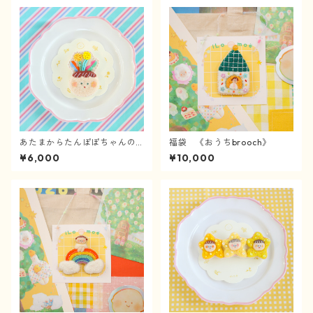
あたまからたんぽぽちゃんのb
福袋 《おうちbrooch》
rooch
¥6,000
¥10,000