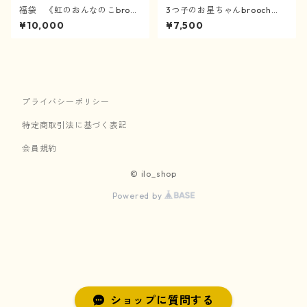
福袋 《虹のおんなのこbrooc
3つ子のお星ちゃんbrooch
h》
《4/3〜》
¥10,000
¥7,500
プライバシーポリシー
特定商取引法に基づく表記
会員規約
© ilo_shop
Powered by
ショップに質問する