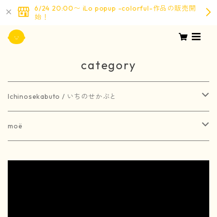
6/24 20:00〜 iLo popup -colorful-作品の販売開
始！
category
Ichinosekabuto / いちのせかぶと
painting / 絵画
moë
art book / 画集
brooch / ブローチ
受注生産
merchandise / グッズ
earring / ピアス
earring / イヤリング