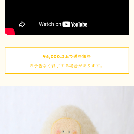
pouch / ポーチ
pochette / ポシェット
bag / バッグ
¥6,000以上で送料無料
※予告なく終了する場合があります。
mof
ぬいぐるみ
キーホルダー
巾着