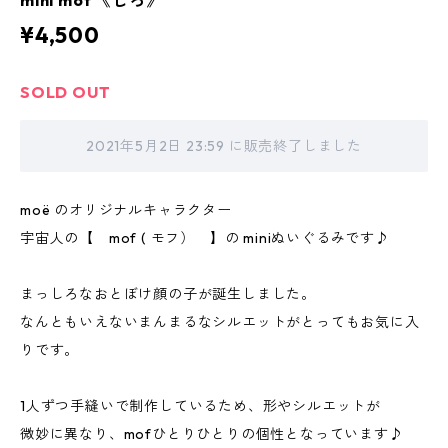
mini mof 《しろ》
¥4,500
SOLD OUT
2021年5月2日 23:59 に販売終了しました
moë のオリジナルキャラクター
宇宙人の【 mof ( モフ） 】の miniぬいぐるみです♪
まっしろなおとぼけ顔の子が誕生しました。
なんともいえないまんまるなシルエットがとってもお気に入
りです。
1人ずつ手縫いで制作しているため、形やシルエットが
微妙に異なり、mofひとりひとりの個性となっています♪