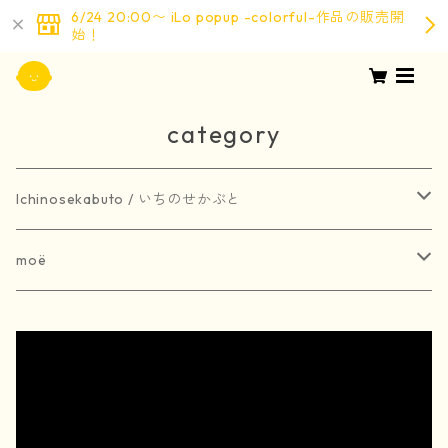
6/24 20:00〜 iLo popup -colorful-作品の販売開
始！
category
Ichinosekabuto / いちのせかぶと
painting / 絵画
moë
art book / 画集
brooch / ブローチ
受注生産
merchandise / グッズ
earring / ピアス
earring / イヤリング