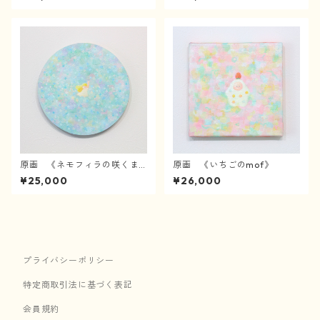
原画 《ネモフィラの咲くま
原画 《いちごのmof》
んなかで》
¥25,000
¥26,000
プライバシーポリシー
特定商取引法に基づく表記
会員規約