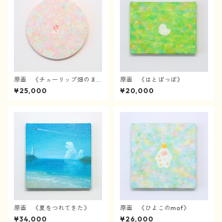
原画 《チューリップ畑のま
原画 《はとぽっぽ》
んなかで》
¥25,000
¥20,000
原画 《夏をつれてきた》
原画 《ひよこのmof》
¥34,000
¥26,000