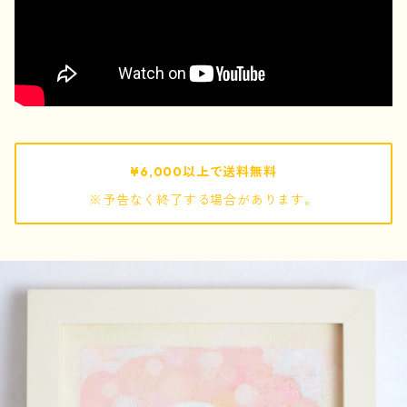
pouch / ポーチ
pochette / ポシェット
bag / バッグ
¥6,000以上で送料無料
※予告なく終了する場合があります。
mof
ぬいぐるみ
キーホルダー
巾着