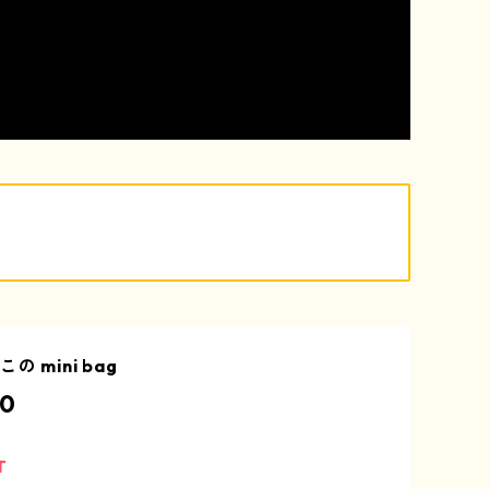
 mini bag
00
T