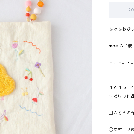
2
ふわふわひよこ
moë の発
・。・。・
１点１点、
つだけの作
□こちらの
◯素材：刺