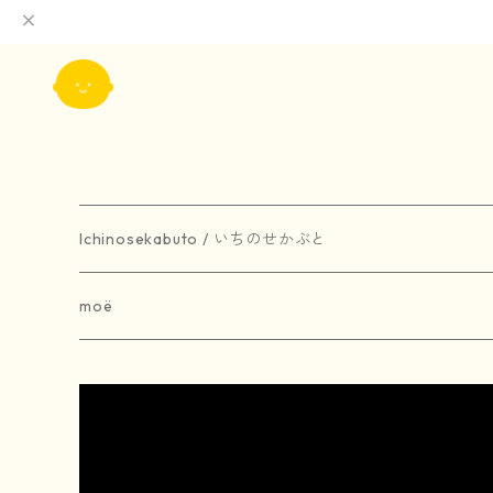
Ichinosekabuto / いちのせかぶと
painting / 絵画
moë
art book / 画集
brooch / ブローチ
受注生産
merchandise / グッズ
earring / ピアス