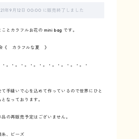
021年9月12日 00:00 に販売終了しました
とカラフルお花の mini bag です。
表会《 カラフルな夏 》
。・。・。・。・。・。・。・。・。・。・
全て手縫いで心を込めて作っているので世界にひと
品となっております。
作品の再販売予定はございません。
繍糸、ビーズ