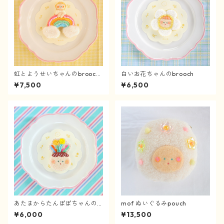
虹とようせいちゃんのbrooch
白いお花ちゃんのbrooch
《4/2〜》
¥7,500
¥6,500
あたまからたんぽぽちゃんのb
mof ぬいぐるみpouch
rooch
¥6,000
¥13,500