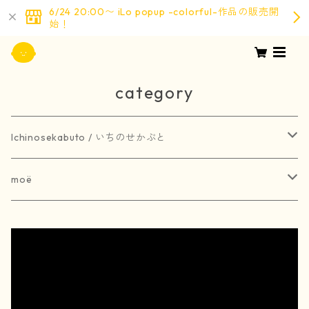
6/24 20:00〜 iLo popup -colorful-作品の販売開
始！
category
Ichinosekabuto / いちのせかぶと
painting / 絵画
moë
art book / 画集
brooch / ブローチ
受注生産
merchandise / グッズ
earring / ピアス
earring / イヤリング