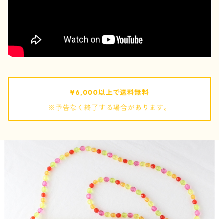
pouch / ポーチ
pochette / ポシェット
bag / バッグ
¥6,000以上で送料無料
※予告なく終了する場合があります。
mof
ぬいぐるみ
キーホルダー
巾着