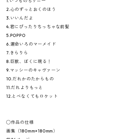
1.いつものちサニー
2.心のずっとおくのほう
3.いいんだよ
4.君にぴったりちっちゃな前髪
5.POPPO
6.運命いろのマーメイド
7.きらりら
8.巨獣、ぼくに現る！
9.マッシーのキャヴァーン
10.だれかのたからもの
11.だれよりもっと
12.とべなくてもロケット
◯作品の仕様
画集（180mm×180mm）