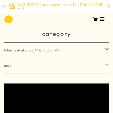
6/24 20:00〜 iLo popup -colorful-作品の販売開
始！
category
Ichinosekabuto / いちのせかぶと
painting / 絵画
moë
art book / 画集
brooch / ブローチ
受注生産
merchandise / グッズ
earring / ピアス
earring / イヤリング