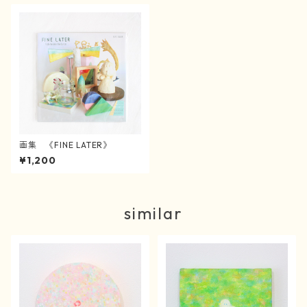
画集 《FINE LATER》
¥1,200
similar