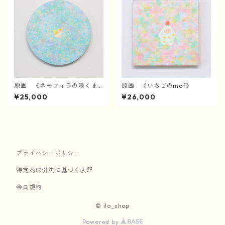
原画 《ネモフィラの咲くま
原画 《いちごのmof》
んなかで》
¥25,000
¥26,000
プライバシーポリシー
特定商取引法に基づく表記
会員規約
© ilo_shop
Powered by