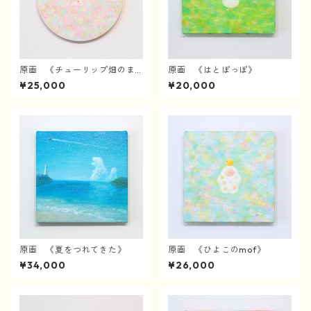
原画 《チューリップ畑のま
原画 《はとぽっぽ》
んなかで》
¥25,000
¥20,000
原画 《夏をつれてきた》
原画 《ひよこのmof》
¥34,000
¥26,000