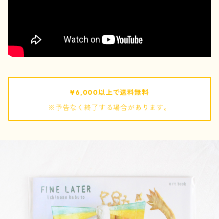
pouch / ポーチ
pochette / ポシェット
bag / バッグ
¥6,000以上で送料無料
※予告なく終了する場合があります。
mof
ぬいぐるみ
キーホルダー
巾着