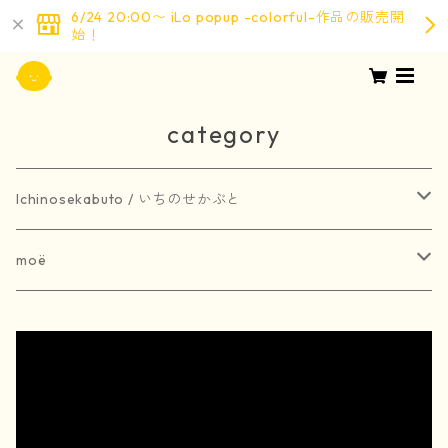
6/24 20:00〜 iLo popup -colorful-作品の販売開
始！
category
Ichinosekabuto / いちのせかぶと
painting / 絵画
moë
art book / 画集
brooch / ブローチ
受注生産
merchandise / グッズ
earring / ピアス
earring / イヤリング