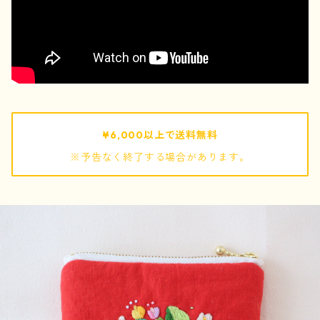
pouch / ポーチ
pochette / ポシェット
bag / バッグ
¥6,000以上で送料無料
※予告なく終了する場合があります。
mof
ぬいぐるみ
キーホルダー
巾着