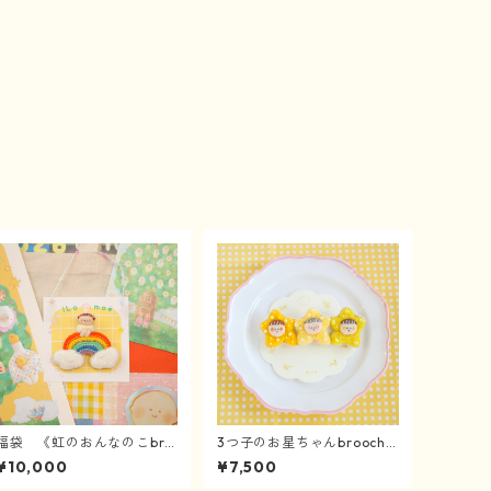
福袋 《虹のおんなのこbro
3つ子のお星ちゃんbrooch
och》
《4/3〜》
¥10,000
¥7,500