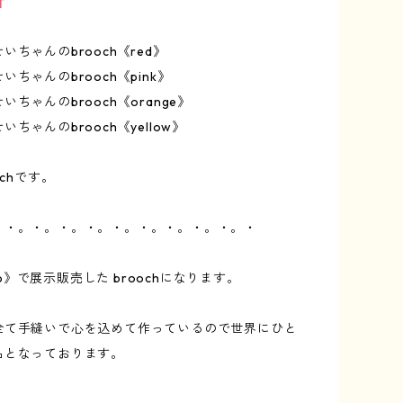
T
いちゃんのbrooch《red》
ちゃんのbrooch《pink》
ちゃんのbrooch《orange》
ちゃんのbrooch《yellow》
ochです。
。・。・。・。・。・。・。・。・。・。・
p up》で展示販売した broochになります。
全て手縫いで心を込めて作っているので世界にひと
品となっております。