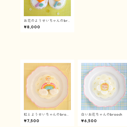
お花のようせいちゃんのbro
och《red/pink/yellow/ora
¥8,000
nge》
虹とようせいちゃんのbrooc
白いお花ちゃんのbrooch
h《4/2〜》
¥7,500
¥6,500