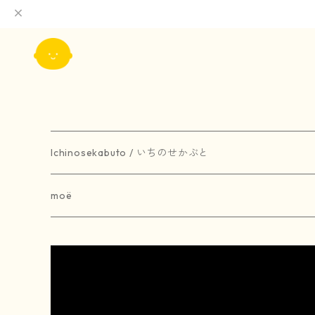
Ichinosekabuto / いちのせかぶと
painting / 絵画
moë
art book / 画集
brooch / ブローチ
受注生産
merchandise / グッズ
earring / ピアス