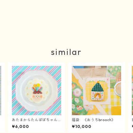
similar
あたまからたんぽぽちゃん
福袋 《おうちbrooch》
のbrooch
¥6,000
¥10,000