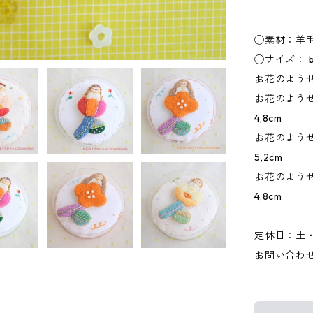
◯素材：羊
◯サイズ： b
お花のようせい
お花のようせい
4,8cm
お花のようせい
5,2cm
お花のようせい
4,8cm
定休日：土
お問い合わ