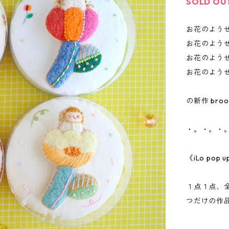
SOLD OU
お花のようせ
お花のようせい
お花のようせい
お花のようせい
の新作 bro
・。・。・
《iLo po
１点１点、
つだけの作