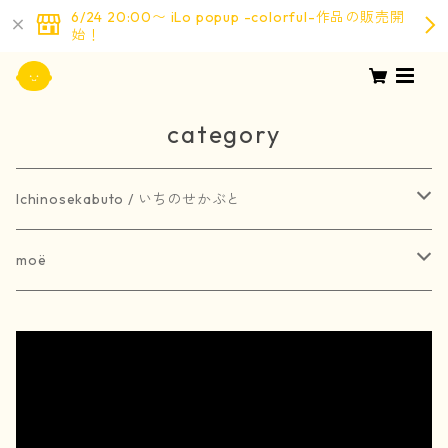
6/24 20:00〜 iLo popup -colorful-作品の販売開
始！
category
Ichinosekabuto / いちのせかぶと
painting / 絵画
moë
art book / 画集
brooch / ブローチ
受注生産
merchandise / グッズ
earring / ピアス
earring / イヤリング