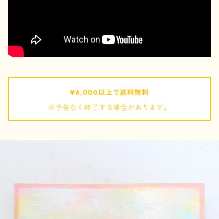
pouch / ポーチ
pochette / ポシェット
bag / バッグ
¥6,000以上で送料無料
※予告なく終了する場合があります。
mof
ぬいぐるみ
キーホルダー
巾着