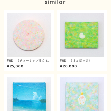
similar
原画 《チューリップ畑のま
原画 《はとぽっぽ》
んなかで》
¥25,000
¥20,000