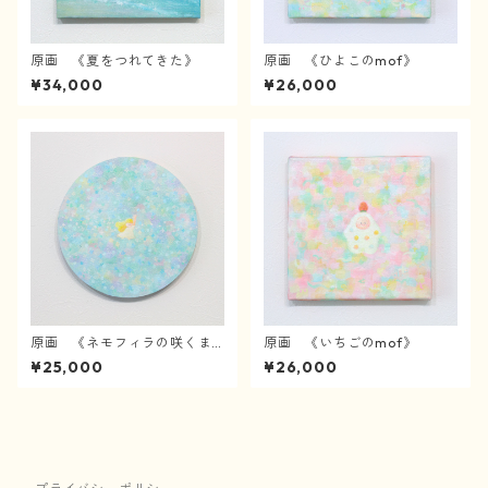
原画 《夏をつれてきた》
原画 《ひよこのmof》
¥34,000
¥26,000
原画 《ネモフィラの咲くま
原画 《いちごのmof》
んなかで》
¥25,000
¥26,000