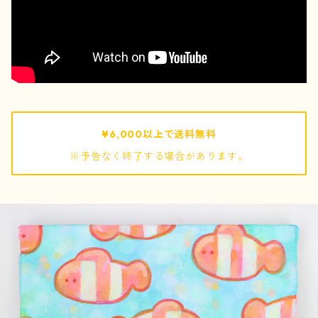
pouch / ポーチ
pochette / ポシェット
bag / バッグ
¥6,000以上で送料無料
※予告なく終了する場合があります。
mof
ぬいぐるみ
キーホルダー
巾着