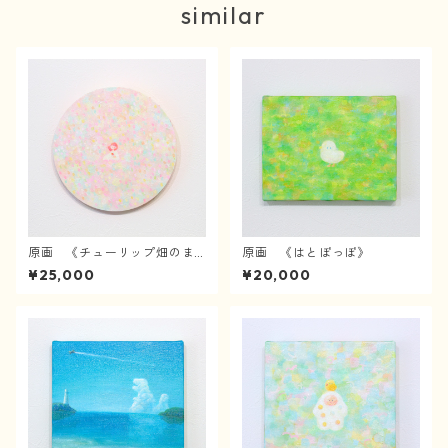
similar
原画 《チューリップ畑のま
原画 《はとぽっぽ》
んなかで》
¥25,000
¥20,000