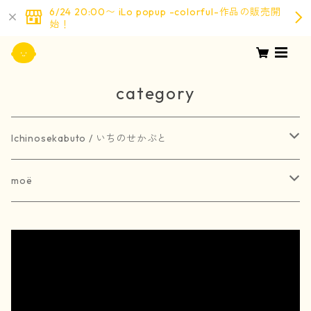
6/24 20:00〜 iLo popup -colorful-作品の販売開
始！
category
Ichinosekabuto / いちのせかぶと
painting / 絵画
moë
art book / 画集
brooch / ブローチ
受注生産
merchandise / グッズ
earring / ピアス
earring / イヤリング