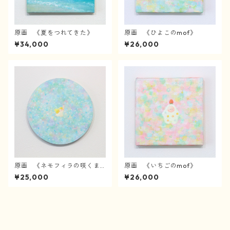
原画 《夏をつれてきた》
原画 《ひよこのmof》
¥34,000
¥26,000
原画 《ネモフィラの咲くま
原画 《いちごのmof》
んなかで》
¥25,000
¥26,000