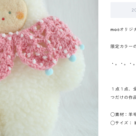
2
moёオリジ
限定カラー
・。・。・
１点１点、
つだけの作
◯素材：羊
◯サイズ： 縦 