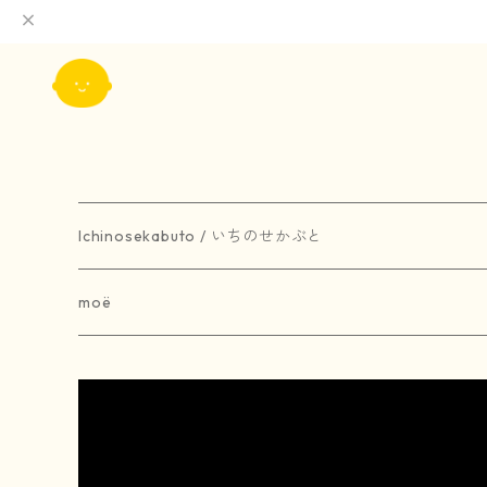
Ichinosekabuto / いちのせかぶと
painting / 絵画
moë
art book / 画集
brooch / ブローチ
受注生産
merchandise / グッズ
earring / ピアス