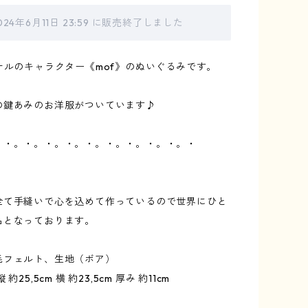
024年6月11日 23:59 に販売終了しました
ナルのキャラクター《mof》のぬいぐるみです。
の鍵あみのお洋服がついています♪
。・。・。・。・。・。・。・。・。・。・
全て手縫いで心を込めて作っているので世界にひと
品となっております。
毛フェルト、生地（ボア）
約25,5cm 横 約23,5cm 厚み 約11cm