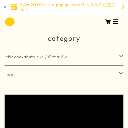
6/24 20:00〜 iLo popup -colorful-作品の販売開
始！
category
Ichinosekabuto / いちのせかぶと
painting / 絵画
moë
art book / 画集
brooch / ブローチ
受注生産
merchandise / グッズ
earring / ピアス
earring / イヤリング