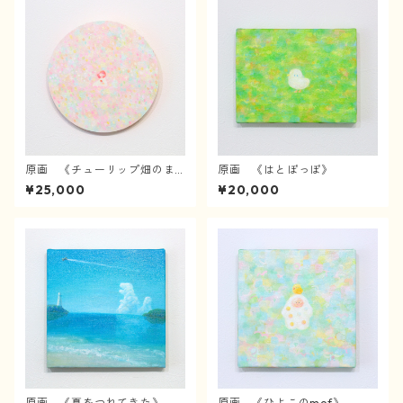
原画 《チューリップ畑のま
原画 《はとぽっぽ》
んなかで》
¥25,000
¥20,000
原画 《夏をつれてきた》
原画 《ひよこのmof》