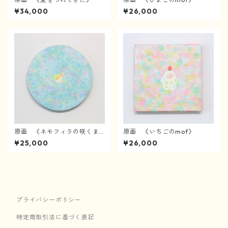
¥34,000
¥26,000
原画 《ネモフィラの咲くま
原画 《いちごのmof》
んなかで》
¥25,000
¥26,000
プライバシーポリシー
特定商取引法に基づく表記