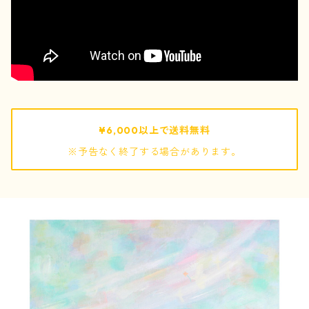
pouch / ポーチ
pochette / ポシェット
bag / バッグ
¥6,000以上で送料無料
※予告なく終了する場合があります。
mof
ぬいぐるみ
キーホルダー
巾着