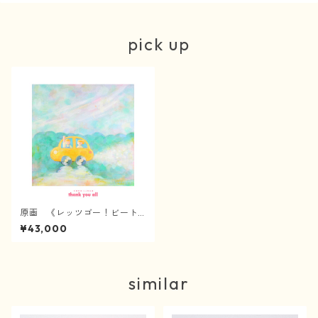
pick up
原画 《レッツゴー！ビート
ル》
¥43,000
similar